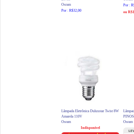
Osram
Por : 
Por : R$32,00
ou R$1
Lâmpada Eletrônica Duluxstar Twist 8W
Lâmpad
Amarela 110V
PINOS
Osram
Osram
Indisponível