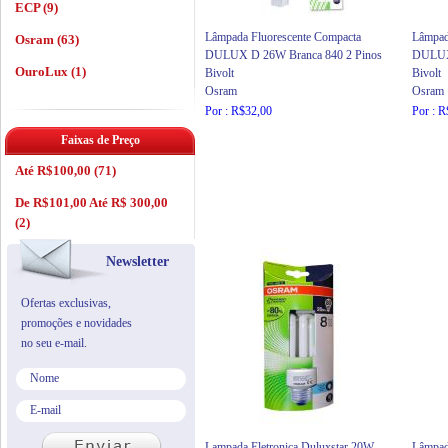
ECP (9)
Lâmpada Fluorescente Compacta
Lâmpad
Osram (63)
DULUX D 26W Branca 840 2 Pinos
DULUX 
OuroLux (1)
Bivolt
Bivolt
Osram
Osram
Por : R$32,00
Por : 
Faixas de Preço
Até R$100,00 (71)
De R$101,00 Até R$ 300,00
(2)
Newsletter
Ofertas exclusivas,
promoções e novidades
no seu e-mail.
Lampada Eletronica Duluxstar 20W
Lâmpad