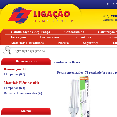
MEUS 
Olá, Vis
Cadastre-se a
Comunicação e Segurança
Condomínios
Construção 
Ferragens
Ferramentas
Informática
Ilumin
Materiais Hidráulicos
Pintura
Segurança
Ut
Departamentos
Resultado da Busca
Iluminação (62)
Foram encontrados:
73
resultado(s) para a 
Lâmpadas (62)
Materiais Elétricos (64)
Lâmpadas (60)
Reator e Transformador (4)
Marcas