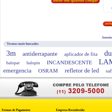
1
Anterio
Termos mais buscados
3m
du
antiderrapante
aplicador de fita
LA
INCANDESCENTE
halopar
halopin
emergencia
refletor de led
OSRAM
saf
Formas de Pagamento
Empresa Reconhecida