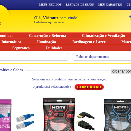
MEUS PEDIDOS
LISTA DE DESEJOS
MEU CADASTRO
CE
Olá, Visitante
bem vindo!
Cadastre-se aqui ou entrar
omínios
Construção e Reforma
Climatização e Ventilação
Informática
Iluminação
Jardinagem e Lazer
Mater
Segurança
Utilidades
Todos os departamentos
mática
>
Cabos
Selecione até 3 produtos para visualizar a comparação:
0
produto(s) selecionado(s)