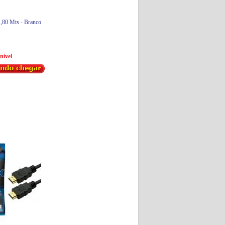
80 Mts - Branco
nível