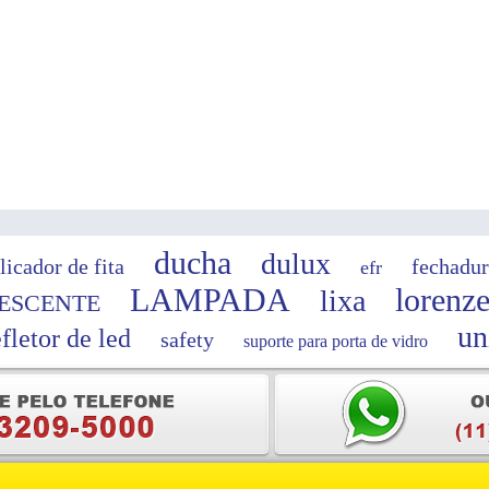
ducha
dulux
licador de fita
fechadur
efr
LAMPADA
lorenze
lixa
ESCENTE
un
efletor de led
safety
suporte para porta de vidro