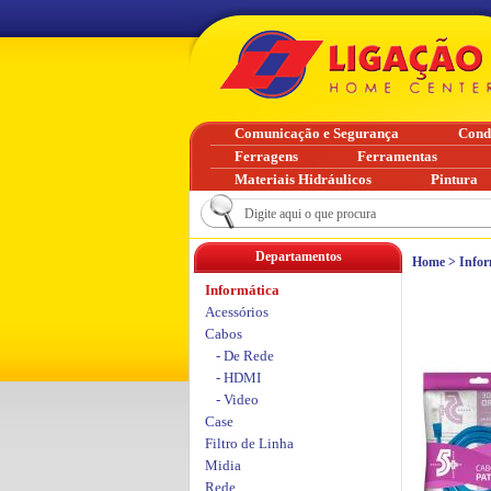
Comunicação e Segurança
Cond
Ferragens
Ferramentas
Materiais Hidráulicos
Pintura
Departamentos
Home
>
Infor
Informática
Acessórios
Cabos
- De Rede
- HDMI
- Video
Case
Filtro de Linha
Midia
Rede