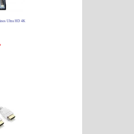
inos Ultra HD 4K
o