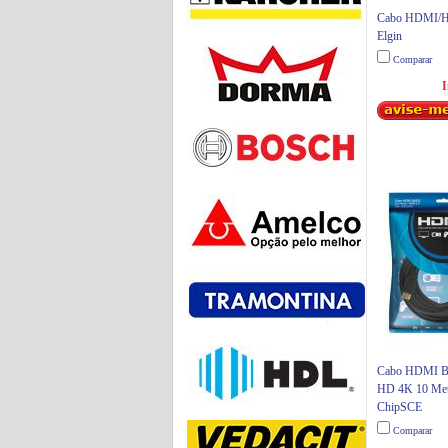
Cabo HDMI/HD
Elgin
Comparar
I
Cabo HDMI BA
HD 4K 10 Met
ChipSCE
Comparar