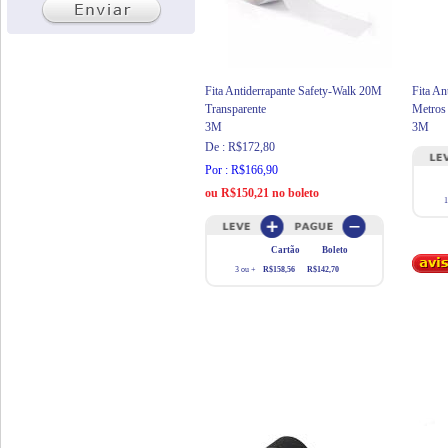
Fita Antiderrapante Safety-Walk 20M
Fita An
Transparente
Metros
3M
3M
De : R$172,80
Por : R$166,90
ou R$150,21 no boleto
1
Cartão
Boleto
3 ou +
R$158,56
R$142,70