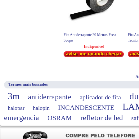
Fita Antiderrapante 20 Metros Preta
Fita An
Scopo
Tecnibr
Indisponível
An
Termos mais buscados
3m
du
antiderrapante
aplicador de fita
LA
INCANDESCENTE
halopar
halopin
emergencia
refletor de led
OSRAM
saf