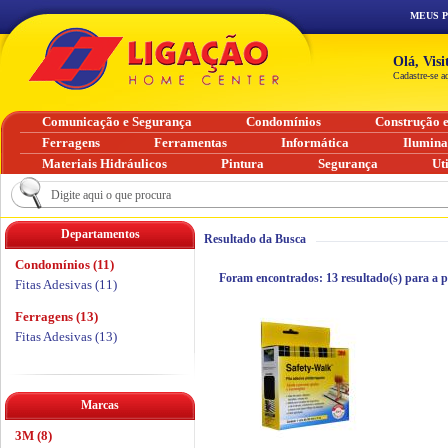
MEUS 
Olá, Vis
Cadastre-se a
Comunicação e Segurança
Condomínios
Construção 
Ferragens
Ferramentas
Informática
Ilumin
Materiais Hidráulicos
Pintura
Segurança
Ut
Departamentos
Resultado da Busca
Condomínios (11)
Foram encontrados:
13
resultado(s) para a 
Fitas Adesivas (11)
Ferragens (13)
Fitas Adesivas (13)
Marcas
3M (8)