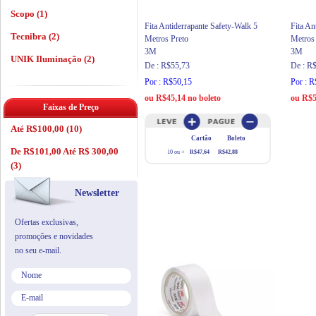
Scopo (1)
Fita Antiderrapante Safety-Walk 5
Fita An
Tecnibra (2)
Metros Preto
Metros
3M
3M
UNIK Iluminação (2)
De : R$55,73
De : R
Por : R$50,15
Por : 
ou R$45,14 no boleto
ou R$5
Faixas de Preço
Até R$100,00 (10)
Cartão
Boleto
De R$101,00 Até R$ 300,00
10 ou +
R$47,64
R$42,88
(3)
Newsletter
Ofertas exclusivas,
promoções e novidades
no seu e-mail.