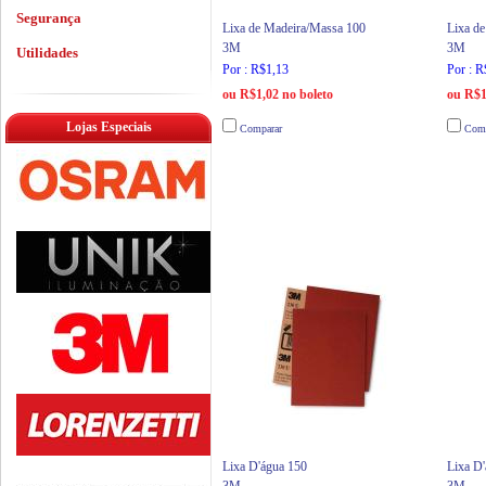
Segurança
Lixa de Madeira/Massa 100
Lixa d
3M
3M
Utilidades
Por : R$1,13
Por : R
ou R$1,02 no boleto
ou R$1
Lojas Especiais
Comparar
Comp
Lixa D'água 150
Lixa D