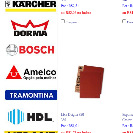
3M
3M
Por : R$2,51
Por : R
ou R$2,26 no boleto
ou R$1
Comparar
Comp
Lixa D'água 320
Espuma
3M
Castor
Por : R$1,91
Por : R
ou R$1,72 no boleto
ou R$8