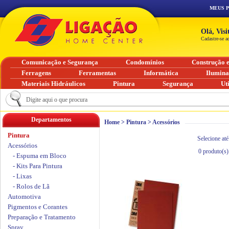
MEUS 
Olá, Vis
Cadastre-se a
Comunicação e Segurança
Condomínios
Construção 
Ferragens
Ferramentas
Informática
Ilumin
Materiais Hidráulicos
Pintura
Segurança
Ut
Departamentos
Home
>
Pintura
>
Acessórios
Pintura
Selecione até
Acessórios
0
produto(s)
- Espuma em Bloco
- Kits Para Pintura
- Lixas
- Rolos de Lã
Automotiva
Pigmentos e Corantes
Preparação e Tratamento
Spray