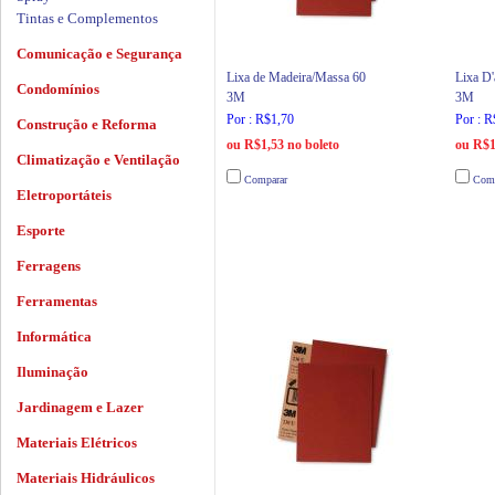
Tintas e Complementos
Comunicação e Segurança
Lixa de Madeira/Massa 60
Lixa D
Condomínios
3M
3M
Por : R$1,70
Por : R
Construção e Reforma
ou R$1,53 no boleto
ou R$1
Climatização e Ventilação
Comparar
Comp
Eletroportáteis
Esporte
Ferragens
Ferramentas
Informática
Iluminação
Jardinagem e Lazer
Materiais Elétricos
Materiais Hidráulicos