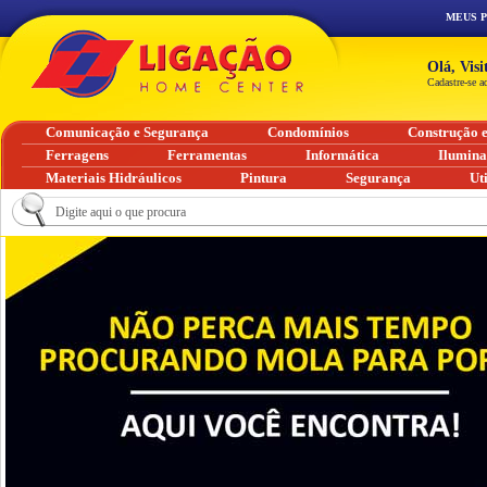
MEUS 
Olá, Vis
Cadastre-se a
Comunicação e Segurança
Condomínios
Construção 
Ferragens
Ferramentas
Informática
Ilumin
Materiais Hidráulicos
Pintura
Segurança
Ut