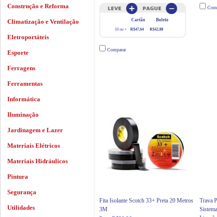
Construção e Reforma
Comp
Cartão
Boleto
Climatização e Ventilação
10 ou +
R$47,64
R$42,88
Eletroportáteis
Comparar
Esporte
Ferragens
Ferramentas
Informática
Iluminação
Jardinagem e Lazer
Materiais Elétricos
Materiais Hidráulicos
Pintura
Segurança
Fita Isolante Scotch 33+ Preta 20 Metros
Trava 
Utilidades
3M
Sistem