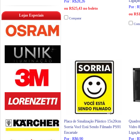
Ligaçã
Por : R$28,26
Por : 
ou R$25,43 no boleto
ou R$1
Lojas Especiais
Comparar
Comp
Placa de Sinalização Plástico 15x20cm
Quadro
Sorria Você Está Sendo Filmado PS91
Vidro 
Encartale
Ligaçã
Por : R$6,90
Por : 