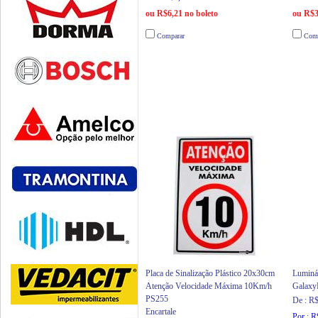
ou R$6,21 no boleto
ou R$3
Comparar
Comp
Placa de Sinalização Plástico 20x30cm
Luminá
Atenção Velocidade Máxima 10Km/h
Galax
PS255
De : R
Encartale
Por : 