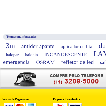
Termos mais buscados
3m
du
antiderrapante
aplicador de fita
LA
INCANDESCENTE
halopar
halopin
emergencia
refletor de led
OSRAM
saf
Formas de Pagamento
Empresa Reconhecida