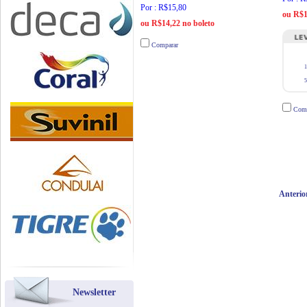
Por : R$15,80
ou R$1
ou R$14,22 no boleto
Comparar
1
5
Comp
Anterio
Newsletter