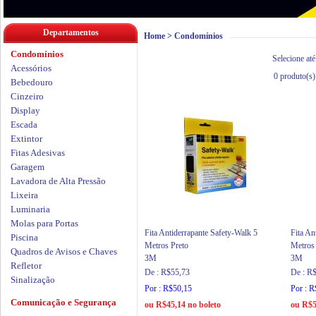
Departamentos
Home
>
Condomínios
Condomínios
Selecione até
Acessórios
0
produto(s)
Bebedouro
Cinzeiro
Display
Escada
Extintor
Fitas Adesivas
Garagem
Lavadora de Alta Pressão
Lixeira
Luminaria
Molas para Portas
Fita Antiderrapante Safety-Walk 5
Fita An
Piscina
Metros Preto
Metros
Quadros de Avisos e Chaves
3M
3M
Refletor
De : R$55,73
De : R
Sinalização
Por : R$50,15
Por : 
Comunicação e Segurança
ou R$45,14 no boleto
ou R$5