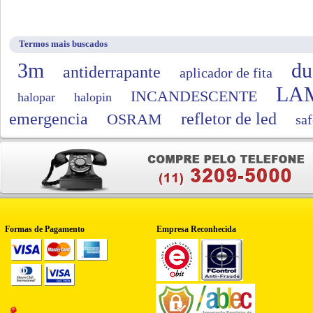
Termos mais buscados
3m
du
antiderrapante
aplicador de fita
LA
INCANDESCENTE
halopar
halopin
emergencia
refletor de led
OSRAM
saf
Formas de Pagamento
Empresa Reconhecida