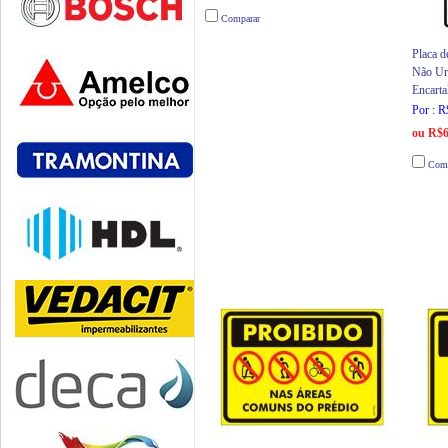
Comparar
Placa d
Não Ur
Encarta
Por : R
ou R$6
Comp