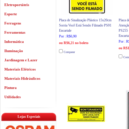
Eletroportáteis
Esporte
Placa de Sinalização Plástico 15x20cm
Placa d
Ferragens
Sorria Você Está Sendo Filmado PS91
Atençã
Encartale
PS255
Ferramentas
Encarta
Por : R$6,90
Informática
Por : 
ou R$6,21 no boleto
ou R$1
Iluminação
Comparar
Comp
Jardinagem e Lazer
Materiais Elétricos
Materiais Hidráulicos
Pintura
Utilidades
Lojas Especiais