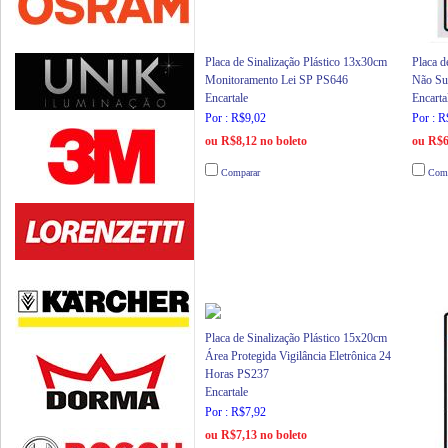
Placa de Sinalização Plástico 13x30cm
Placa d
Monitoramento Lei SP PS646
Não Su
Encartale
Encarta
Por : R$9,02
Por : R
ou R$8,12 no boleto
ou R$6
Comparar
Comp
Placa de Sinalização Plástico 15x20cm
Área Protegida Vigilância Eletrônica 24
Horas PS237
Encartale
Por : R$7,92
ou R$7,13 no boleto