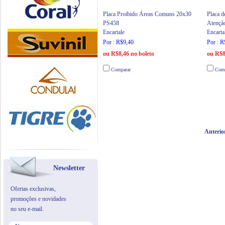
Placa Proibido Áreas Comuns 20x30
Placa d
PS458
Atenção
Encartale
Encarta
Por : R$9,40
Por : R
ou R$8,46 no boleto
ou R$8
Comparar
Comp
Anterio
Newsletter
Ofertas exclusivas,
promoções e novidades
no seu e-mail.