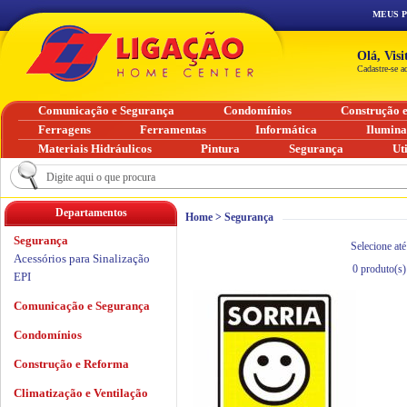
MEUS 
Olá, Vis
Cadastre-se a
Comunicação e Segurança
Condomínios
Construção 
Ferragens
Ferramentas
Informática
Ilumin
Materiais Hidráulicos
Pintura
Segurança
Ut
Departamentos
Home
>
Segurança
Segurança
Selecione até
Acessórios para Sinalização
0
produto(s)
EPI
Comunicação e Segurança
Condomínios
Construção e Reforma
Climatização e Ventilação