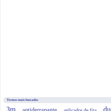
Termos mais buscados
3m
du
antiderrapante
aplicador de fita