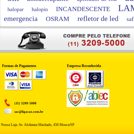
LA
INCANDESCENTE
halopar
halopin
emergencia
refletor de led
OSRAM
saf
Formas de Pagamento
Empresa Reconhecida
(11) 3209-5000
sac@ligacao.com.br
Nossa Loja: Av. Alcântara Machado, 450 Mooca/SP