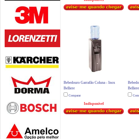
Bebedouro Garrafão Coluna - Inox
Bebedo
Belliere
Belliere
Comparar
Comp
Indisponível