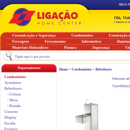
MEUS 
Olá, Vis
Cadastre-se a
Comunicação e Segurança
Condomínios
Construção 
Ferragens
Ferramentas
Informática
Ilumin
Materiais Hidráulicos
Pintura
Segurança
Ut
Departamentos
Home
>
Condomínios
>
Bebedouro
Condomínios
Selecione até
Acessórios
0
produto(s)
Bebedouro
- Coluna
- Mesa
- Pressão
Cinzeiro
Display
Escada
Extintor