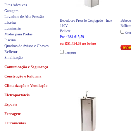
Fitas Adesivas
Garagem
Lavadora de Alta Pressão
Bebedouro Pressão Conjugado - Inox
Bebedo
Lixeira
110V
Belliere
Luminaria
Belliere
Comp
Molas para Portas
Por : R$1.615,59
Piscina
ou R$1.454,03 no boleto
Quadros de Avisos e Chaves
Refletor
Comparar
Sinalização
Comunicação e Segurança
Construção e Reforma
Climatização e Ventilação
Eletroportáteis
Esporte
Ferragens
Ferramentas