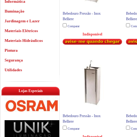
Informática
Iluminação
Bebedouro Pressão - Inox
Bebedo
Belliere
Belliere
Jardinagem e Lazer
Comparar
Comp
Materiais Elétricos
Indisponível
Materiais Hidráulicos
Pintura
Segurança
Utilidades
Lojas Especiais
Bebedouro Pressão - Inox
Bebedo
Belliere
Belliere
Comparar
Comp
Indisponível