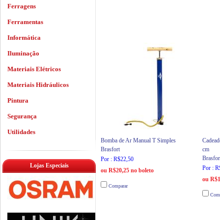
Ferragens
Ferramentas
Informática
Iluminação
Materiais Elétricos
Materiais Hidráulicos
Pintura
Segurança
Utilidades
Bomba de Ar Manual T Simples
Cadead
Brasfort
cm
Brasfor
Por : R$22,50
Lojas Especiais
Por : 
ou R$20,25 no boleto
ou R$1
Comparar
Comp