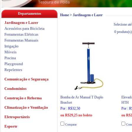
Departamentos
Home
>
Jardinagem e Lazer
Jardinagem e Lazer
Selecione até
Acessórios para Bicicleta
0
produto(s)
Ferramentas Elétricas
Ferramentas Manuais
Irrigação
Móveis
Piscina
Playground
Repelentes
Comunicação e Segurança
Condomínios
Bomba de Ar Manual T Duplo
Elevad
Construção e Reforma
Brasfort
HTH
Climatização e Ventilação
Por : R$32,50
Por : 
ou R$29,25 no boleto
ou R$2
Eletroportáteis
Comparar
Comp
Esporte