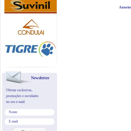
Anterio
Newsletter
Ofertas exclusivas,
promoções e novidades
no seu e-mail.