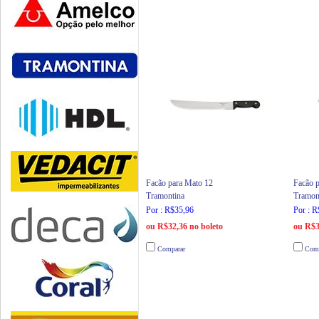
Facão para Mato 12
Facão 
Tramontina
Tramon
Por : R$35,96
Por : 
ou R$32,36 no boleto
ou R$3
Comparar
Comp