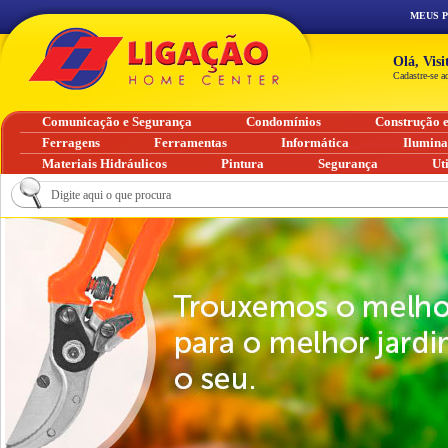
MEUS 
Olá, Vis
Cadastre-se a
Comunicação e Segurança
Condomínios
Construção 
Ferragens
Ferramentas
Informática
Ilumin
Materiais Hidráulicos
Pintura
Segurança
Ut