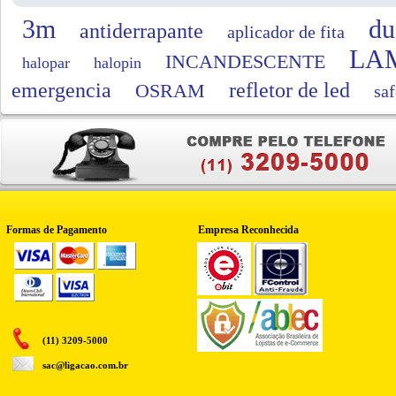
3m
du
antiderrapante
aplicador de fita
LA
INCANDESCENTE
halopar
halopin
emergencia
refletor de led
OSRAM
saf
Formas de Pagamento
Empresa Reconhecida
(11) 3209-5000
sac@ligacao.com.br