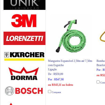
Mangueira Expansível 2,50m até 7,50m
Bomba 
com Esguicho
Brasfor
Ligação
Por : 
De : R$59,89
ou R$2
Por : R$47,90
Comp
ou R$43,11 no boleto
Comparar