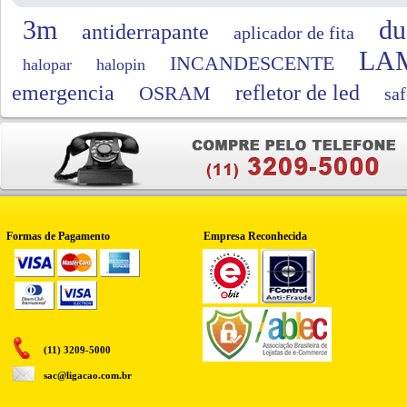
3m
du
antiderrapante
aplicador de fita
LA
INCANDESCENTE
halopar
halopin
emergencia
refletor de led
OSRAM
saf
Formas de Pagamento
Empresa Reconhecida
(11) 3209-5000
sac@ligacao.com.br