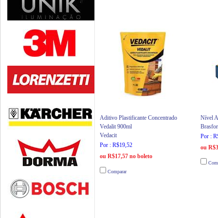
Aditivo Plastificante Concentrado
Nível 
Vedalit 900ml
Brasfor
Vedacit
Por : 
Por : R$19,52
ou R$3
ou R$17,57 no boleto
Comp
Comparar