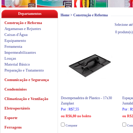
Departamentos
Home
>
Construção e Reforma
Construção e Reforma
Selecione até
Argamassas e Rejuntes
0
produto(s)
Caixas d'Água
Equipamento
Ferramenta
Impermeabilizantes
Louças
Material Básico
Preparação e Tratamento
Comunicação e Segurança
Condomínios
Desempenadeira de Plastico - 17x30
Espaça
Climatização e Ventilação
Zumplast
Juntali
Eletroportáteis
Por : R$7,55
Por : R
ou R$6,80 no boleto
ou R$2
Esporte
Comparar
Comp
Ferragens