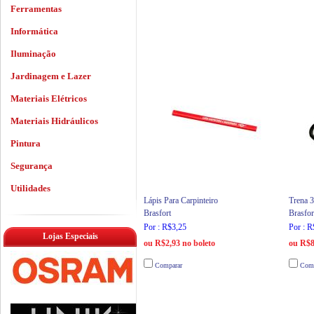
Ferramentas
Informática
Iluminação
Jardinagem e Lazer
Materiais Elétricos
Materiais Hidráulicos
Pintura
Segurança
Utilidades
Lápis Para Carpinteiro
Trena
Brasfort
Brasfor
Por : R$3,25
Por : R
Lojas Especiais
ou R$2,93 no boleto
ou R$8
Comparar
Comp