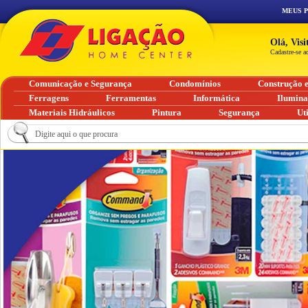
MEUS 
Olá, Vis
Cadastre-se a
Comunicação e Segurança
Condomínios
Construção 
Ferragens
Ferramentas
Informática
Ilumin
Materiais Hidráulicos
Pintura
Segurança
Ut