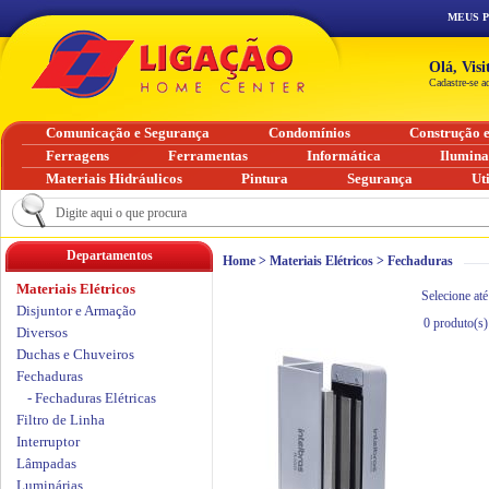
MEUS 
Olá, Vis
Cadastre-se a
Comunicação e Segurança
Condomínios
Construção 
Ferragens
Ferramentas
Informática
Ilumin
Materiais Hidráulicos
Pintura
Segurança
Ut
Departamentos
Home
>
Materiais Elétricos
>
Fechaduras
Materiais Elétricos
Selecione até
Disjuntor e Armação
0
produto(s)
Diversos
Duchas e Chuveiros
Fechaduras
- Fechaduras Elétricas
Filtro de Linha
Interruptor
Lâmpadas
Luminárias