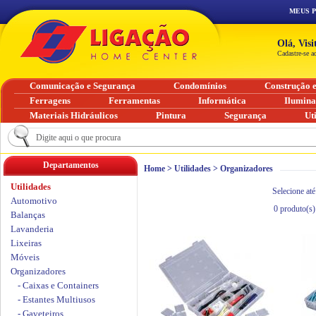
MEUS 
Olá, Vis
Cadastre-se a
Comunicação e Segurança
Condomínios
Construção 
Ferragens
Ferramentas
Informática
Ilumin
Materiais Hidráulicos
Pintura
Segurança
Ut
Departamentos
Home
>
Utilidades
>
Organizadores
Utilidades
Selecione até
Automotivo
0
produto(s)
Balanças
Lavanderia
Lixeiras
Móveis
Organizadores
- Caixas e Containers
- Estantes Multiusos
- Gaveteiros