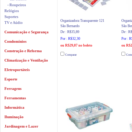
- Roupeiros
Relógios
Suportes
Organizadora Transparente 121
Organiz
TV e Aúdio
São Bernardo
São Be
Comunicação e Segurança
De : R$35,89
De : R
Por : R$32,30
Por : 
Condomínios
ou R$29,07 no boleto
ou R$2
Construção e Reforma
Comparar
Comp
Climatização e Ventilação
Eletroportáteis
Esporte
Ferragens
Ferramentas
Informática
Iluminação
Jardinagem e Lazer