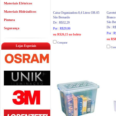
Materiais Elétricos
Materiais Hidráulicos
Caixa Organizadora 8,4 Litros OR-05
Gavete
São Bernardo
Branco
Pintura
São Be
De : R$32,29
De : R
Segurança
Por : R$29,06
Por : 
ou R$26,15 no boleto
ou R$8
Comparar
Lojas Especiais
Comp