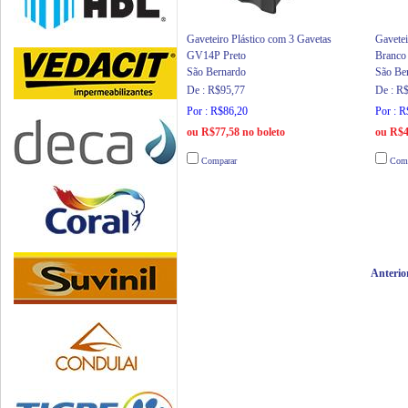
Gaveteiro Plástico com 3 Gavetas
Gavete
GV14P Preto
Branco
São Bernardo
São Be
De : R$95,77
De : R
Por : R$86,20
Por : 
ou R$77,58 no boleto
ou R$4
Comparar
Comp
Anterio