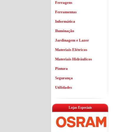
Ferragens
Ferramentas
Informática
Iluminação
Jardinagem e Lazer
Materiais Elétricos
Materiais Hidráulicos
Pintura
Segurança
Utilidades
Lojas Especiais