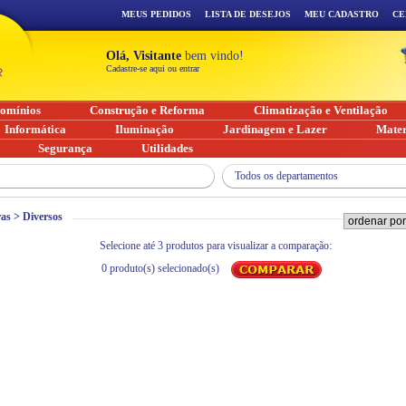
MEUS PEDIDOS
LISTA DE DESEJOS
MEU CADASTRO
CE
Olá, Visitante
bem vindo!
Cadastre-se aqui ou entrar
omínios
Construção e Reforma
Climatização e Ventilação
Informática
Iluminação
Jardinagem e Lazer
Mater
Segurança
Utilidades
Todos os departamentos
ras
>
Diversos
Selecione até 3 produtos para visualizar a comparação:
0
produto(s) selecionado(s)