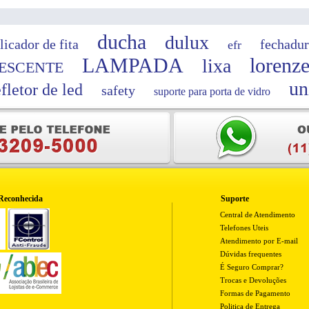
ducha
dulux
licador de fita
fechadur
efr
LAMPADA
lorenze
lixa
ESCENTE
un
efletor de led
safety
suporte para porta de vidro
Reconhecida
Suporte
Central de Atendimento
Telefones Uteis
Atendimento por E-mail
Dúvidas frequentes
É Seguro Comprar?
Trocas e Devoluções
Formas de Pagamento
Politica de Entrega