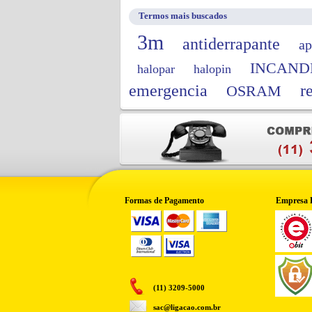
Termos mais buscados
3m
antiderrapante
ap
INCAND
halopar
halopin
emergencia
r
OSRAM
Formas de Pagamento
Empresa 
(11) 3209-5000
sac@ligacao.com.br