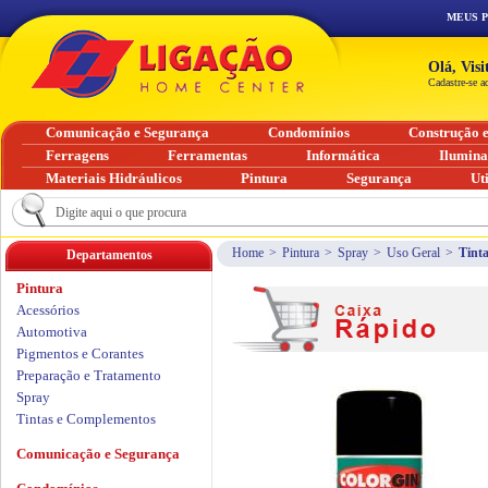
MEUS 
Olá, Vis
Cadastre-se a
Comunicação e Segurança
Condomínios
Construção 
Ferragens
Ferramentas
Informática
Ilumin
Materiais Hidráulicos
Pintura
Segurança
Ut
Home
>
Pintura
>
Spray
>
Uso Geral
>
Tint
Departamentos
Pintura
Acessórios
Automotiva
Pigmentos e Corantes
Preparação e Tratamento
Spray
Tintas e Complementos
Comunicação e Segurança