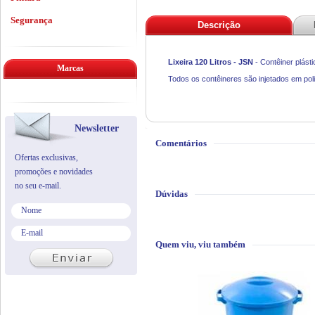
Segurança
Descrição
Lixeira 120 Litros - JSN
- Contêiner plást
Marcas
Todos os contêineres são injetados em pol
Newsletter
Comentários
Ofertas exclusivas,
promoções e novidades
no seu e-mail.
Dúvidas
Quem viu, viu também