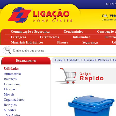
MEUS 
Olá, Vis
Cadastre-se a
Comunicação e Segurança
Condomínios
Construção 
Ferragens
Ferramentas
Informática
Ilumin
Materiais Hidráulicos
Pintura
Segurança
Ut
Home
>
Utilidades
>
Lixeiras
>
Plásticas
>
Li
Departamentos
Utilidades
Automotivo
Balanças
Lavanderia
Lixeiras
Móveis
Organizadores
Relógios
Suportes
TV e Aúdio