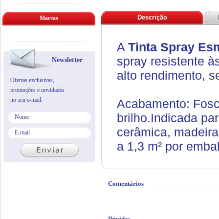
Descrição
Marcas
A
Tinta Spray Esm
spray resistente 
Newsletter
alto rendimento, s
Ofertas exclusivas,
promoções e novidades
no seu e-mail.
Acabamento: Fosco
brilho.
Indicada par
cerâmica, madeira
a 1,3 m² por emba
Comentários
Dúvidas