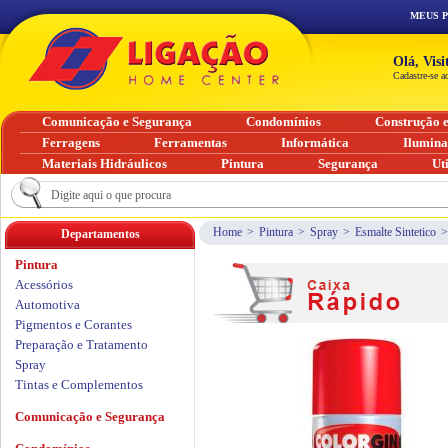
MEUS 
Olá, Vis
Cadastre-se a
Comunicação e Segurança
Condomínios
Construção 
Ferragens
Ferramentas
Informática
Ilumin
Materiais Hidráulicos
Pintura
Segurança
Ut
Home
>
Pintura
>
Spray
>
Esmalte Sintetico
>
Departamentos
Pintura
Acessórios
Automotiva
Pigmentos e Corantes
Preparação e Tratamento
Spray
Tintas e Complementos
Comunicação e Segurança