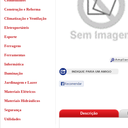
Condomínios
Construção e Reforma
Climatização e Ventilação
Eletroportáteis
Esporte
Ferragens
Ferramentas
Informática
Iluminação
Jardinagem e Lazer
Materiais Elétricos
Materiais Hidráulicos
Segurança
Descrição
Utilidades