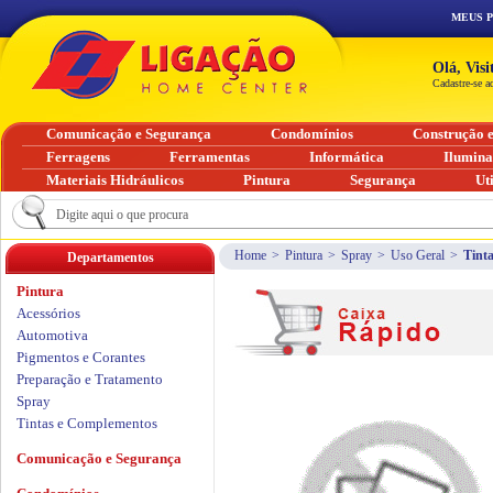
MEUS 
Olá, Vis
Cadastre-se a
Comunicação e Segurança
Condomínios
Construção 
Ferragens
Ferramentas
Informática
Ilumin
Materiais Hidráulicos
Pintura
Segurança
Ut
Home
>
Pintura
>
Spray
>
Uso Geral
>
Tint
Departamentos
Pintura
Acessórios
Automotiva
Pigmentos e Corantes
Preparação e Tratamento
Spray
Tintas e Complementos
Comunicação e Segurança