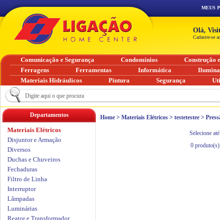
MEUS 
Olá, Vis
Cadastre-se a
Comunicação e Segurança
Condomínios
Construção 
Ferragens
Ferramentas
Informática
Ilumin
Materiais Hidráulicos
Pintura
Segurança
Ut
Departamentos
Home
>
Materiais Elétricos
>
testetestee
>
Press
Materiais Elétricos
Selecione até
Disjuntor e Armação
0
produto(s)
Diversos
Duchas e Chuveiros
Fechaduras
Filtro de Linha
Interruptor
Lâmpadas
Luminárias
Reator e Transformador