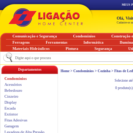
MEUS 
Olá, Vis
Cadastre-se a
Comunicação e Segurança
Condomínios
Construção 
Ferragens
Ferramentas
Informática
Ilumin
Materiais Hidráulicos
Pintura
Segurança
Ut
Departamentos
Home
>
Condomínios
>
Cozinha
>
Fitas de Led
Condomínios
Selecione até
Acessórios
0
produto(s)
Bebedouro
Cinzeiro
Display
Escada
Extintor
Fitas Adesivas
Garagem
Lavadora de Alta Pressão