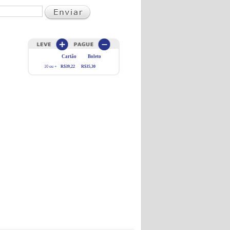
Cartão
Boleto
10 ou +
R$39,22
R$35,30