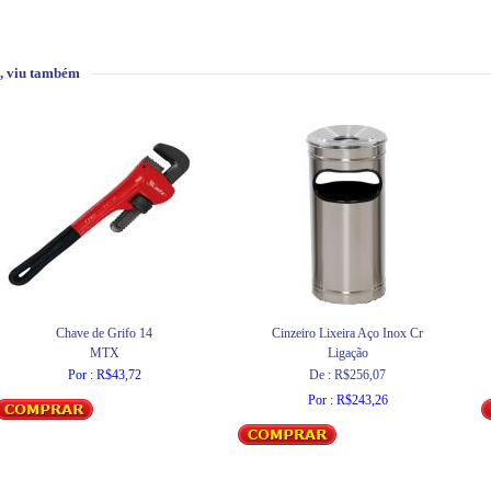
, viu também
Chave de Grifo 14
Cinzeiro Lixeira Aço Inox Cr
MTX
Ligação
Por : R$43,72
De : R$256,07
Por : R$243,26