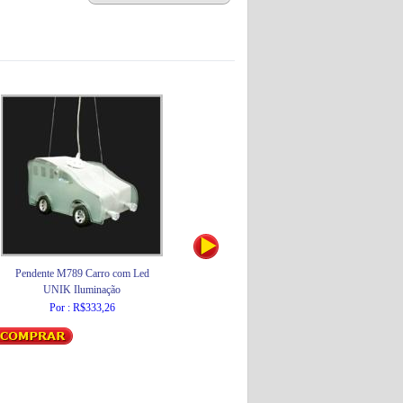
Pendente M789 Carro com Led
Refil para Purificador Naturalis RF-01
C
UNIK Iluminação
Lorenzetti
Por : R$333,26
Por : R$79,65