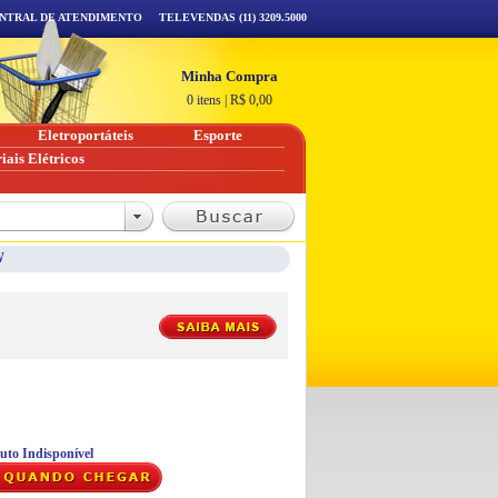
NTRAL DE ATENDIMENTO
TELEVENDAS (11) 3209.5000
Minha Compra
0 itens
|
R$
0,00
Eletroportáteis
Esporte
iais Elétricos
W
uto Indisponível