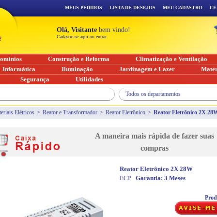
MEUS PEDIDOS
LISTA DE DESEJOS
MEU CADASTRO
CE
Olá, Visitante
bem vindo!
Cadastre-se aqui ou entrar
omínios
Construção e Reforma
Climatização e Ventilação
Informática
Iluminação
Jardinagem e Lazer
Mater
Segurança
Utilidades
Todos os departamentos
eriais Elétricos
>
Reator e Transformador
>
Reator Eletrônico
>
Reator Eletrônico 2X 28
A maneira mais rápida de fazer suas
compras
Reator Eletrônico 2X 28W
ECP
Garantia:
3 Meses
Prod