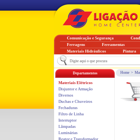
Comunicação e Segurança
Cond
Ferragens
Ferramentas
Materiais Hidráulicos
Pintura
Home
>
Mat
Departamentos
Materiais Elétricos
Disjuntor e Armação
Diversos
Duchas e Chuveiros
Fechaduras
Filtro de Linha
Interruptor
Lâmpadas
Luminárias
Reator e Transformador