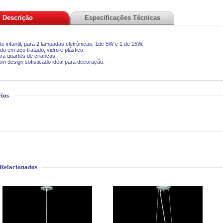
Descrição
Especificações Técnicas
e infantil, para 2 lampadas eletrônicas, 1de 5W e 1 de 15W.
do em aço tratado, vidro e plástico.
ara quartos de crianças.
m design sofisticado ideal para decoração.
ios
 Relacionados