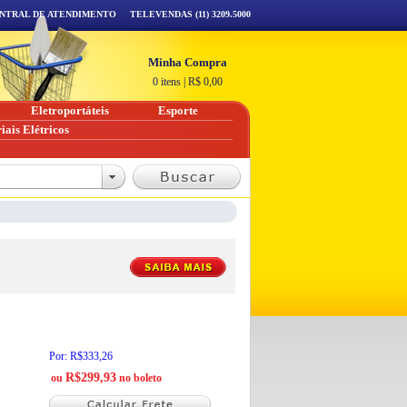
NTRAL DE ATENDIMENTO
TELEVENDAS (11) 3209.5000
Minha Compra
0 itens
|
R$
0,00
Eletroportáteis
Esporte
iais Elétricos
Por: R$333,26
R$299,93
ou
no boleto