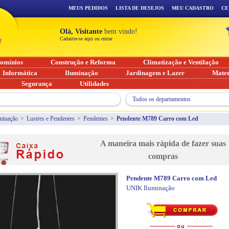
MEUS PEDIDOS
LISTA DE DESEJOS
MEU CADASTRO
CE
Olá, Visitante
bem vindo!
Cadastre-se aqui ou entrar
omínios
Construção e Reforma
Climatização e Ventilação
Informática
Iluminação
Jardinagem e Lazer
Mater
Segurança
Utilidades
Todos os departamentos
minação
>
Lustres e Pendentes
>
Pendentes
>
Pendente M789 Carro com Led
A maneira mais rápida de fazer suas
compras
Pendente M789 Carro com Led
UNIK Iluminação