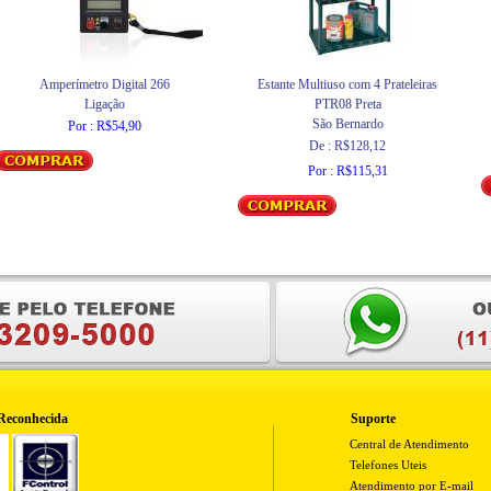
Amperímetro Digital 266
Estante Multiuso com 4 Prateleiras
Ligação
PTR08 Preta
São Bernardo
Por : R$54,90
De : R$128,12
Por : R$115,31
Reconhecida
Suporte
Central de Atendimento
Telefones Uteis
Atendimento por E-mail