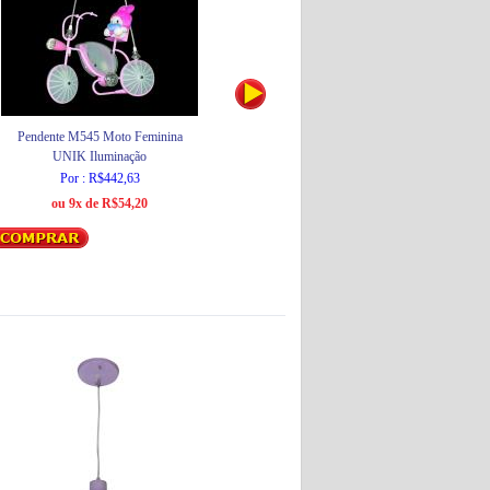
Pendente M545 Moto Feminina
Pendente 9716 Carruagem
UNIK Iluminação
UNIK Iluminação
Por : R$442,63
Por : R$313,32
ou 9x de R$54,20
ou 6x de R$55,92