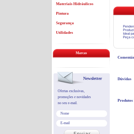
Materiais Hidráulicos
Pintura
Segurança
Pendent
Produzi
Utilidades
Ideal p
Peça co
Marcas
Comentár
Newsletter
Dúvidas
Ofertas exclusivas,
promoções e novidades
Produtos
no seu e-mail.