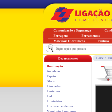
Comunicação e Segurança
Cond
Ferragens
Ferramentas
Materiais Hidráulicos
Pintura
Home
>
Ilu
Departamentos
Iluminação
Arandelas
Espeto
Globo
Lâmpadas
Lanternas
Led
Luminárias
Lustres e Pendentes
Mangueira Luminosa