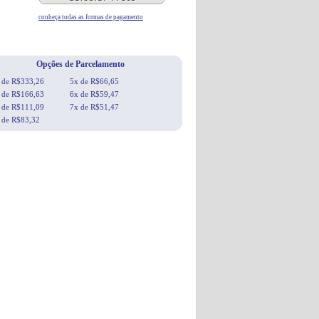
conheça todas as formas de pagamento
Opções de Parcelamento
 de R$333,26
5x de R$66,65
 de R$166,63
6x de R$59,47
 de R$111,09
7x de R$51,47
 de R$83,32