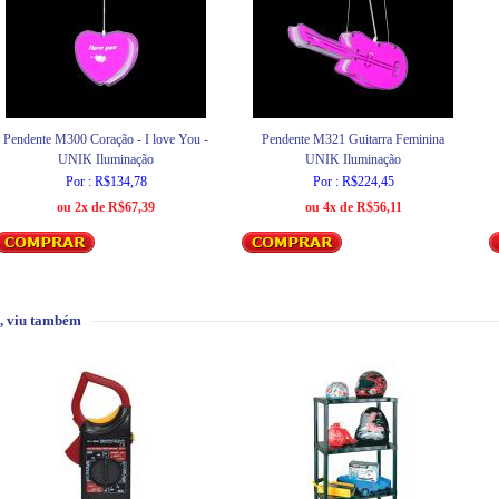
Pendente M300 Coração - I love You -
Pendente M321 Guitarra Feminina
UNIK Iluminação
UNIK Iluminação
Por : R$134,78
Por : R$224,45
ou 2x de R$67,39
ou 4x de R$56,11
, viu também