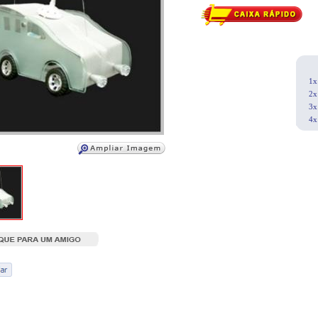
1x
2x
3x
4x