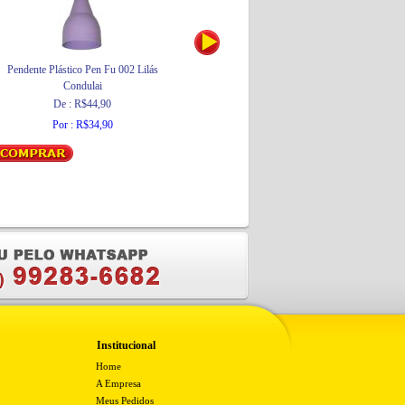
Pendente Plástico Pen Fu 002 Lilás
Solda Carretel 500grs
Condulai
Best
De : R$44,90
Por : R$74,93
Por : R$34,90
Institucional
Home
A Empresa
Meus Pedidos