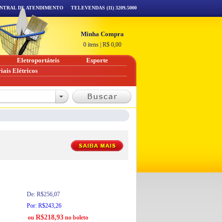
NTRAL DE ATENDIMENTO
TELEVENDAS (11) 3209.5000
Minha Compra
0 itens
|
R$
0,00
Eletroportáteis
Esporte
iais Elétricos
De: R$256,07
Por: R$243,26
R$218,93
ou
no boleto