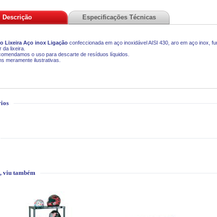
Descrição
Especificações Técnicas
ro Lixeira Aço inox Ligação
c
onfeccionada em aço inoxidável AISI 430, aro em aço inox, furo
 da lixeira.
omendamos o uso para descarte de resíduos líquidos.
s meramente ilustrativas.
ios
, viu também