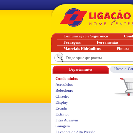
Comunicação e Segurança
Cond
Ferragens
Ferramentas
Materiais Hidráulicos
Pintura
Home
>
Co
Departamentos
Condomínios
Acessórios
Bebedouro
Cinzeiro
Display
Escada
Extintor
Fitas Adesivas
Garagem
Lavadora de Alta Pressão