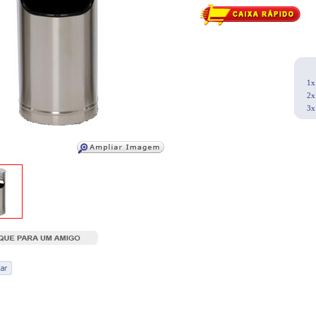
1x
2x
3x