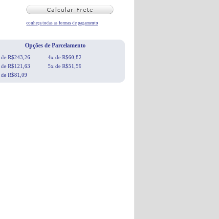
conheça todas as formas de pagamento
Opções de Parcelamento
 de R$243,26
4x de R$60,82
 de R$121,63
5x de R$51,59
 de R$81,09