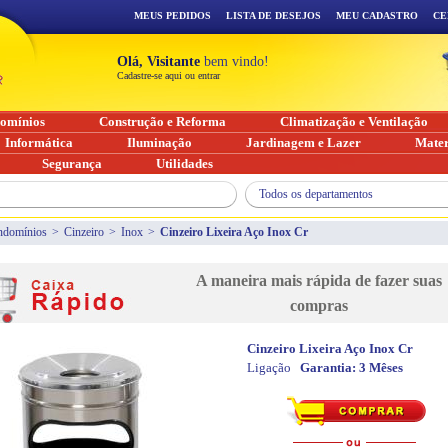
MEUS PEDIDOS
LISTA DE DESEJOS
MEU CADASTRO
CE
Olá, Visitante
bem vindo!
Cadastre-se aqui ou entrar
omínios
Construção e Reforma
Climatização e Ventilação
Informática
Iluminação
Jardinagem e Lazer
Mater
Segurança
Utilidades
Todos os departamentos
ndomínios
>
Cinzeiro
>
Inox
>
Cinzeiro Lixeira Aço Inox Cr
A maneira mais rápida de fazer suas
compras
Cinzeiro Lixeira Aço Inox Cr
Ligação
Garantia:
3 Mêses