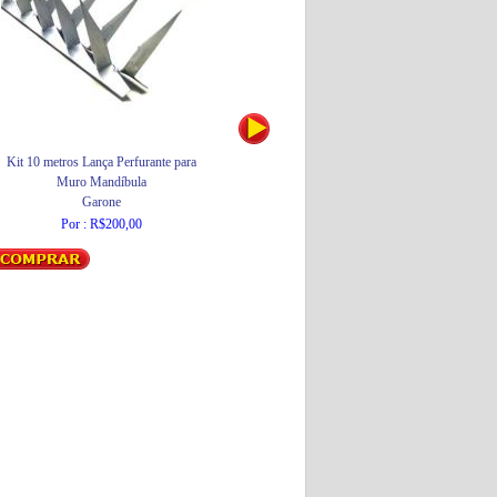
Kit 10 metros Lança Perfurante para
Lâmpada Halopin 40W Fosca
F
Muro Mandíbula
Sanex
Garone
Por : R$6,50
Por : R$200,00