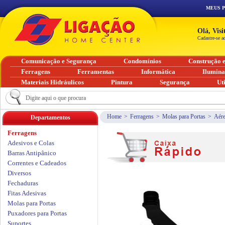
MEUS 
Olá, Vis
Cadastre-se a
Comunicação e Segurança
Condomínios
Construção 
Ferragens
Ferramentas
Informática
Ilumin
Materiais Hidráulicos
Pintura
Segurança
Ut
Home
>
Ferragens
>
Molas para Portas
>
Aére
Departamentos
Ferragens
Adesivos e Colas
Barras Antipânico
Correntes e Cadeados
Diversos
Fechaduras
Fitas Adesivas
Molas para Portas
Puxadores para Portas
Suportes