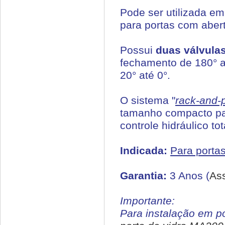
Pode ser utilizada em
para portas com aber
Possui
duas válvula
fechamento de 180° at
20° até 0°.
O sistema "
rack-and-
tamanho compacto par
controle hidráulico to
Indicada:
Para portas
Garantia:
3 Anos (
As
Importante:
Para instalação em p