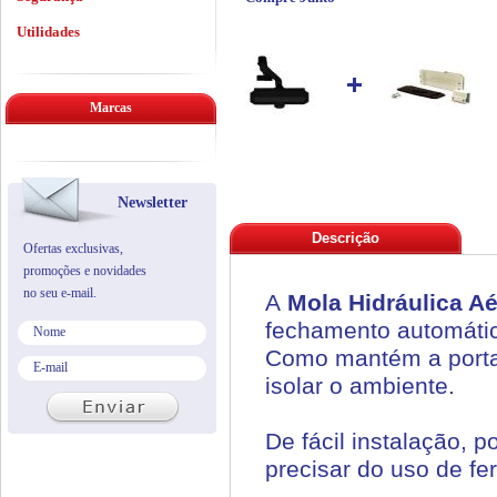
Utilidades
Marcas
Newsletter
Descrição
Ofertas exclusivas,
promoções e novidades
no seu e-mail.
A
Mola Hidráulica A
fechamento automátic
Como mantém a porta 
isolar o ambiente.
De fácil instalação, 
precisar do uso de fe