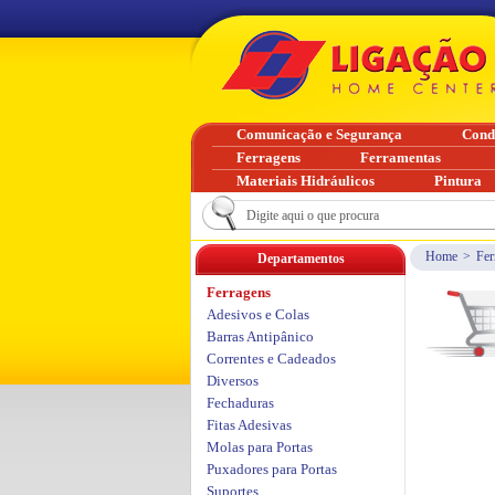
Comunicação e Segurança
Cond
Ferragens
Ferramentas
Materiais Hidráulicos
Pintura
Home
>
Fer
Departamentos
Ferragens
Adesivos e Colas
Barras Antipânico
Correntes e Cadeados
Diversos
Fechaduras
Fitas Adesivas
Molas para Portas
Puxadores para Portas
Suportes