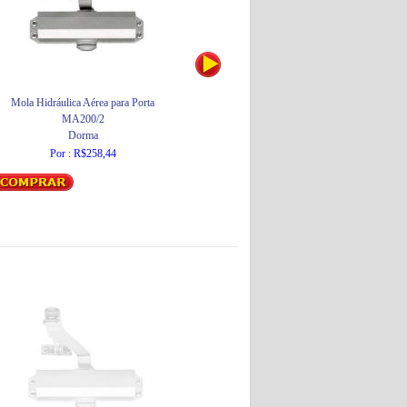
Mola Hidráulica Aérea para Porta
Mola Aérea para Porta N° 4
MA200/2
Ligação
Dorma
Por : R$142,89
Por : R$258,44