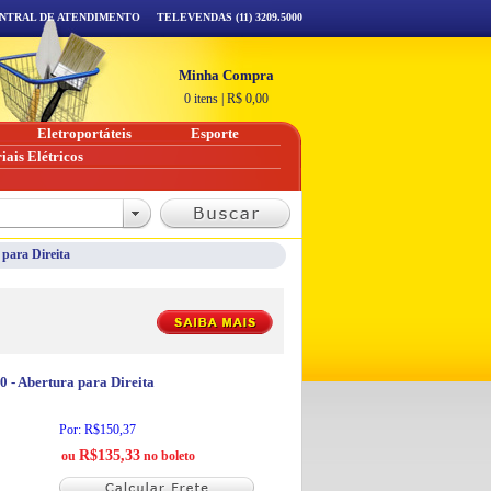
NTRAL DE ATENDIMENTO
TELEVENDAS (11) 3209.5000
Minha Compra
0 itens
|
R$
0,00
Eletroportáteis
Esporte
iais Elétricos
para Direita
 - Abertura para Direita
Por: R$150,37
R$135,33
ou
no boleto