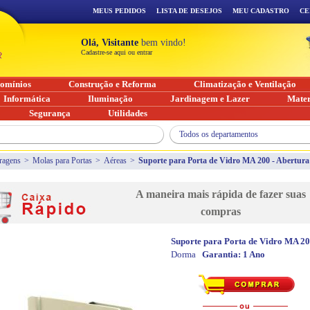
MEUS PEDIDOS
LISTA DE DESEJOS
MEU CADASTRO
CE
Olá, Visitante
bem vindo!
Cadastre-se aqui ou entrar
omínios
Construção e Reforma
Climatização e Ventilação
Informática
Iluminação
Jardinagem e Lazer
Mater
Segurança
Utilidades
Todos os departamentos
ragens
>
Molas para Portas
>
Aéreas
>
Suporte para Porta de Vidro MA 200 - Abertura 
A maneira mais rápida de fazer suas
compras
Suporte para Porta de Vidro MA 200
Dorma
Garantia:
1 Ano