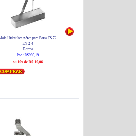
Mola Hidráulica Aérea para Porta TS 72
Mola de Piso para Porta de Vidro
Mo
EN 2-4
BTS75V com Eixo Santa Marina
Dorma
Dorma
Por : R$989,19
Por : R$937,14
ou 10x de R$110,06
ou 10x de R$104,27