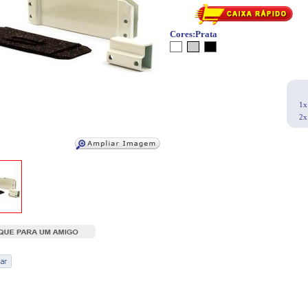
Cores:
Prata
1x
2x