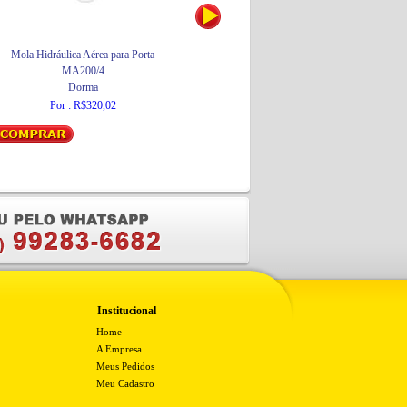
Mola Hidráulica Aérea para Porta
Mola Hidráulica Aérea para Porta
MA200/4
MA200/4
Dorma
Dorma
Por : R$320,02
Por : R$320,02
Institucional
Home
A Empresa
Meus Pedidos
Meu Cadastro