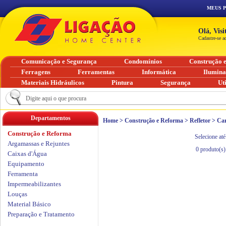
MEUS 
Olá, Vis
Cadastre-se a
Comunicação e Segurança
Condomínios
Construção 
Ferragens
Ferramentas
Informática
Ilumin
Materiais Hidráulicos
Pintura
Segurança
Ut
Departamentos
Home
>
Construção e Reforma
>
Refletor
>
Car
Construção e Reforma
Selecione até
Argamassas e Rejuntes
0
produto(s)
Caixas d'Água
Equipamento
Ferramenta
Impermeabilizantes
Louças
Material Básico
Preparação e Tratamento