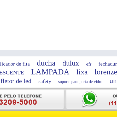
ducha
dulux
licador de fita
fechadur
efr
LAMPADA
lorenze
lixa
ESCENTE
un
efletor de led
safety
suporte para porta de vidro