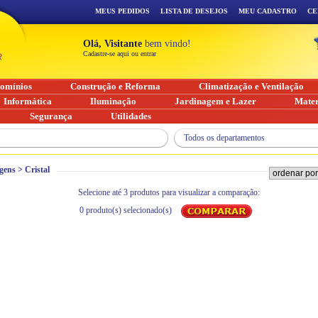
MEUS PEDIDOS
LISTA DE DESEJOS
MEU CADASTRO
CE
Olá, Visitante
bem vindo!
Cadastre-se aqui ou entrar
omínios
Construção e Reforma
Climatização e Ventilação
Informática
Iluminação
Jardinagem e Lazer
Mater
Segurança
Utilidades
Todos os departamentos
gens
>
Cristal
Selecione até 3 produtos para visualizar a comparação:
0
produto(s) selecionado(s)