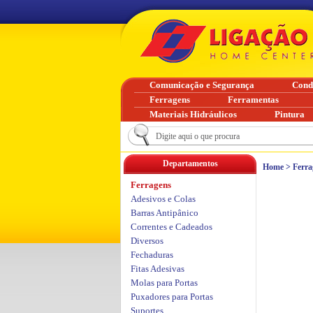
Comunicação e Segurança
Cond
Ferragens
Ferramentas
Materiais Hidráulicos
Pintura
Departamentos
Home
>
Ferra
Ferragens
Adesivos e Colas
Barras Antipânico
Correntes e Cadeados
Diversos
Fechaduras
Fitas Adesivas
Molas para Portas
Puxadores para Portas
Suportes