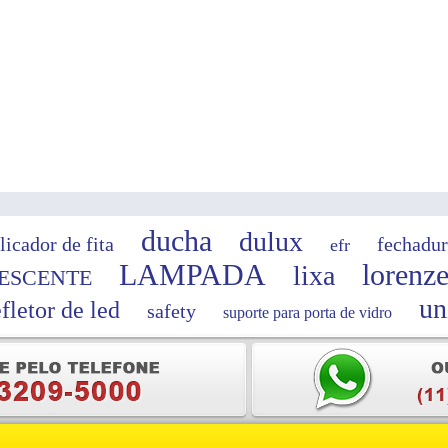
ducha
dulux
licador de fita
fechadur
efr
LAMPADA
lorenze
lixa
ESCENTE
un
efletor de led
safety
suporte para porta de vidro