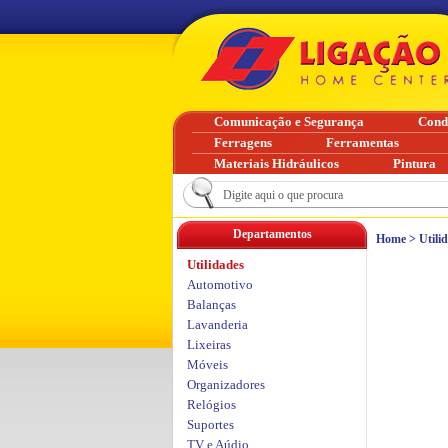
Comunicação e Segurança
Cond
Ferragens
Ferramentas
Materiais Hidráulicos
Pintura
Departamentos
Home
>
Utili
Utilidades
Automotivo
Balanças
Lavanderia
Lixeiras
Móveis
Organizadores
Relógios
Suportes
TV e Aúdio