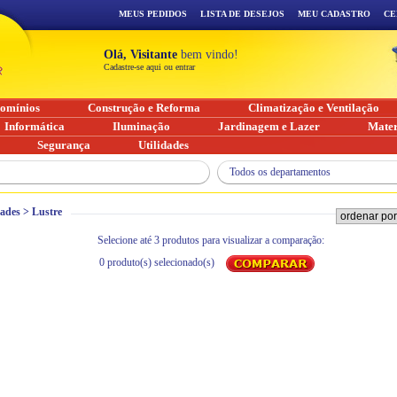
MEUS PEDIDOS
LISTA DE DESEJOS
MEU CADASTRO
CE
Olá, Visitante
bem vindo!
Cadastre-se aqui ou entrar
omínios
Construção e Reforma
Climatização e Ventilação
Informática
Iluminação
Jardinagem e Lazer
Mater
Segurança
Utilidades
Todos os departamentos
dades
>
Lustre
Selecione até 3 produtos para visualizar a comparação:
0
produto(s) selecionado(s)