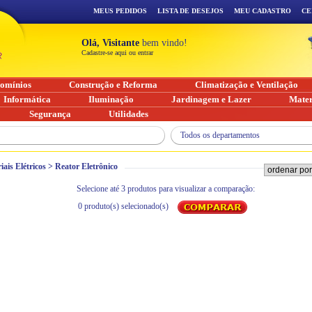
MEUS PEDIDOS
LISTA DE DESEJOS
MEU CADASTRO
CE
Olá, Visitante
bem vindo!
Cadastre-se aqui ou entrar
omínios
Construção e Reforma
Climatização e Ventilação
Informática
Iluminação
Jardinagem e Lazer
Mater
Segurança
Utilidades
Todos os departamentos
iais Elétricos
>
Reator Eletrônico
Selecione até 3 produtos para visualizar a comparação:
0
produto(s) selecionado(s)