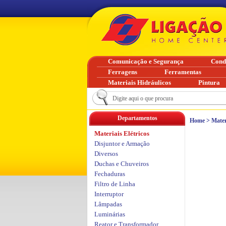
Comunicação e Segurança
Cond
Ferragens
Ferramentas
Materiais Hidráulicos
Pintura
Departamentos
Home
>
Mater
Materiais Elétricos
Disjuntor e Armação
Diversos
Duchas e Chuveiros
Fechaduras
Filtro de Linha
Interruptor
Lâmpadas
Luminárias
Reator e Transformador