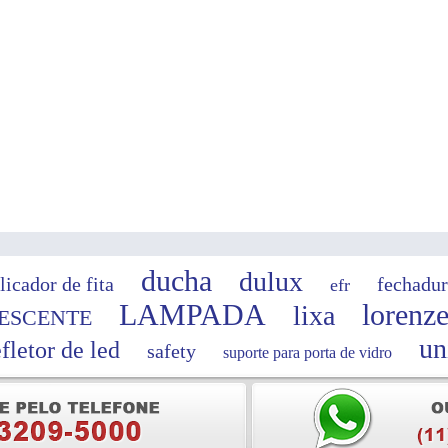
ducha
dulux
licador de fita
fechadur
efr
LAMPADA
lorenze
lixa
ESCENTE
un
efletor de led
safety
suporte para porta de vidro