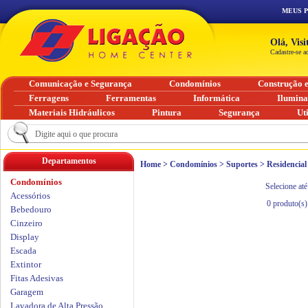
MEUS 
Olá, Vis
Cadastre-se a
Comunicação e Segurança
Condomínios
Construção 
Ferragens
Ferramentas
Informática
Ilumin
Materiais Hidráulicos
Pintura
Segurança
Ut
Departamentos
Home
>
Condomínios
>
Suportes
>
Residencial
Condomínios
Selecione até
Acessórios
0
produto(s)
Bebedouro
Cinzeiro
Display
Escada
Extintor
Fitas Adesivas
Garagem
Lavadora de Alta Pressão