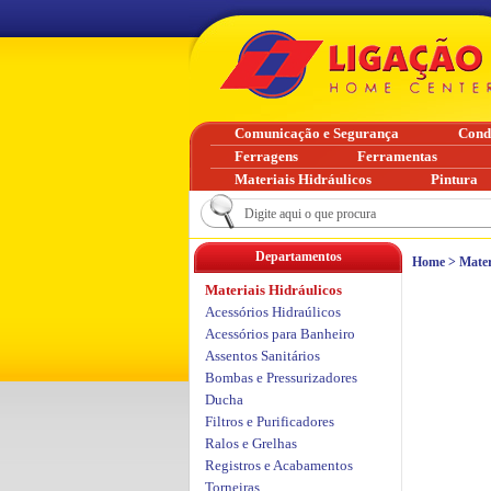
Comunicação e Segurança
Cond
Ferragens
Ferramentas
Materiais Hidráulicos
Pintura
Departamentos
Home
>
Mater
Materiais Hidráulicos
Acessórios Hidraúlicos
Acessórios para Banheiro
Assentos Sanitários
Bombas e Pressurizadores
Ducha
Filtros e Purificadores
Ralos e Grelhas
Registros e Acabamentos
Torneiras