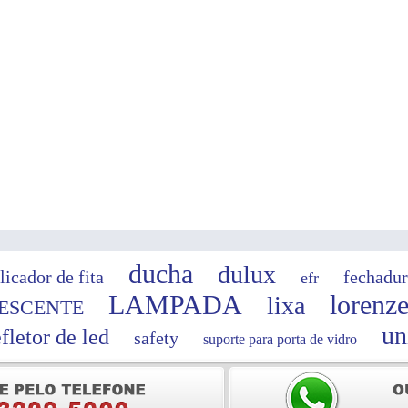
ducha
dulux
licador de fita
fechadur
efr
LAMPADA
lorenze
lixa
ESCENTE
un
efletor de led
safety
suporte para porta de vidro