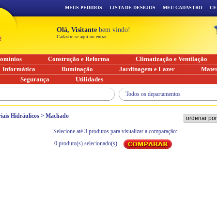
MEUS PEDIDOS
LISTA DE DESEJOS
MEU CADASTRO
CE
Olá, Visitante
bem vindo!
Cadastre-se aqui ou entrar
omínios
Construção e Reforma
Climatização e Ventilação
Informática
Iluminação
Jardinagem e Lazer
Mater
Segurança
Utilidades
Todos os departamentos
iais Hidráulicos
>
Machado
Selecione até 3 produtos para visualizar a comparação:
0
produto(s) selecionado(s)