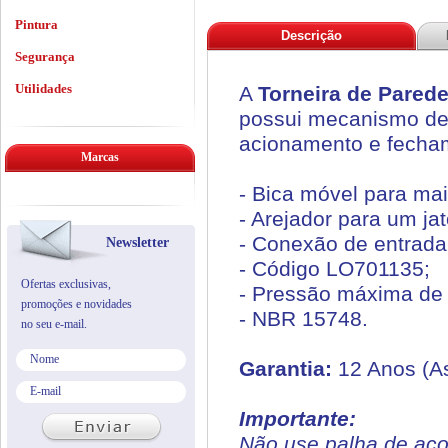
Pintura
Descrição
Segurança
Utilidades
A
Torneira de Parede
possui mecanismo de 
acionamento e fecha
Marcas
- Bica móvel para mai
- Arejador para um ja
- Conexão de entrada 
Newsletter
- Código LO701135;
Ofertas exclusivas,
- Pressão máxima de
promoções e novidades
- NBR 15748.
no seu e-mail.
Garantia:
12 Anos (As
Importante:
Não use palha de aço