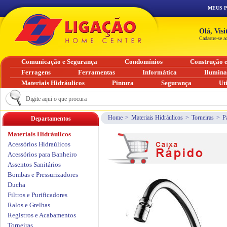
MEUS 
Olá, Vis
Cadastre-se a
Comunicação e Segurança
Condomínios
Construção 
Ferragens
Ferramentas
Informática
Ilumin
Materiais Hidráulicos
Pintura
Segurança
Ut
Home
>
Materiais Hidráulicos
>
Torneiras
>
P
Departamentos
Materiais Hidráulicos
Acessórios Hidraúlicos
Acessórios para Banheiro
Assentos Sanitários
Bombas e Pressurizadores
Ducha
Filtros e Purificadores
Ralos e Grelhas
Registros e Acabamentos
Torneiras