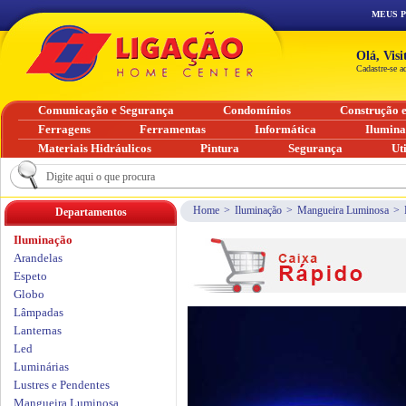
MEUS 
Olá, Vis
Cadastre-se a
Comunicação e Segurança
Condomínios
Construção 
Ferragens
Ferramentas
Informática
Ilumin
Materiais Hidráulicos
Pintura
Segurança
Ut
Home
>
Iluminação
>
Mangueira Luminosa
>
Departamentos
Iluminação
Arandelas
Espeto
Globo
Lâmpadas
Lanternas
Led
Luminárias
Lustres e Pendentes
Mangueira Luminosa