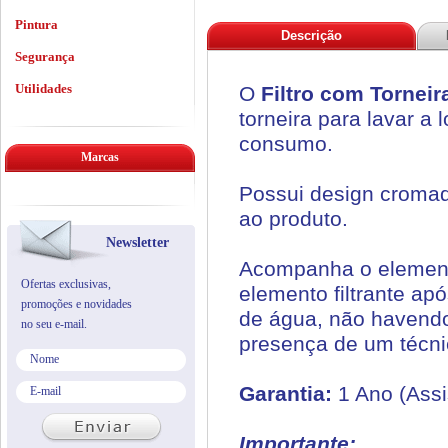
Pintura
Descrição
Segurança
Utilidades
O
Filtro com Tornei
torneira para lavar a 
consumo.
Marcas
Possui design cromado
ao produto.
Newsletter
Acompanha o elemento
Ofertas exclusivas,
elemento filtrante após
promoções e novidades
de água, não havendo
no seu e-mail.
presença de um técn
Garantia:
1 Ano (Assi
Importante: