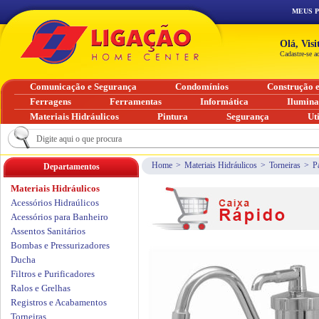
MEUS 
Olá, Vis
Cadastre-se a
Comunicação e Segurança
Condomínios
Construção 
Ferragens
Ferramentas
Informática
Ilumin
Materiais Hidráulicos
Pintura
Segurança
Ut
Home
>
Materiais Hidráulicos
>
Torneiras
>
P
Departamentos
Materiais Hidráulicos
Acessórios Hidraúlicos
Acessórios para Banheiro
Assentos Sanitários
Bombas e Pressurizadores
Ducha
Filtros e Purificadores
Ralos e Grelhas
Registros e Acabamentos
Torneiras