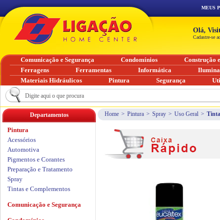
MEUS 
Olá, Vis
Cadastre-se a
Comunicação e Segurança
Condomínios
Construção 
Ferragens
Ferramentas
Informática
Ilumin
Materiais Hidráulicos
Pintura
Segurança
Ut
Home
>
Pintura
>
Spray
>
Uso Geral
>
Tint
Departamentos
Pintura
Acessórios
Automotiva
Pigmentos e Corantes
Preparação e Tratamento
Spray
Tintas e Complementos
Comunicação e Segurança