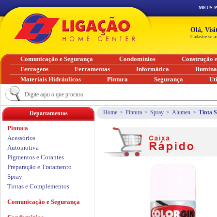
MEUS 
Olá, Vis
Cadastre-se a
Comunicação e Segurança
Condomínios
Construção 
Ferragens
Ferramentas
Informática
Ilumin
Materiais Hidráulicos
Pintura
Segurança
Ut
Home
>
Pintura
>
Spray
>
Alumen
>
Tinta 
Departamentos
Pintura
Acessórios
Automotiva
Pigmentos e Corantes
Preparação e Tratamento
Spray
Tintas e Complementos
Comunicação e Segurança