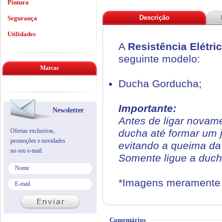
Pintura
Descrição
Segurança
Utilidades
A
Resistência Elétr
seguinte modelo:
Marcas
Ducha Gorducha;
Importante:
Newsletter
Antes de ligar novame
Ofertas exclusivas,
ducha até formar um j
promoções e novidades
evitando a queima da
no seu e-mail.
Somente ligue a duch
*Imagens meramente i
Comentários