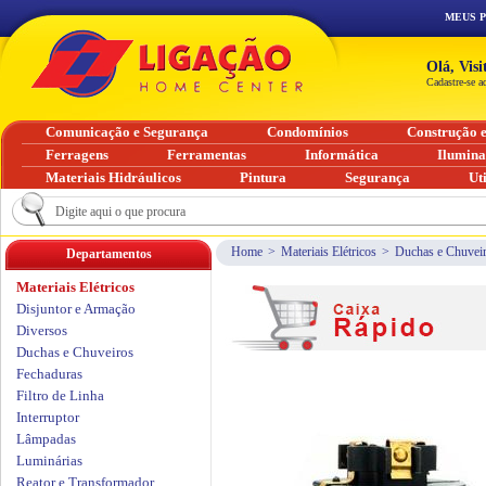
MEUS 
Olá, Vis
Cadastre-se a
Comunicação e Segurança
Condomínios
Construção 
Ferragens
Ferramentas
Informática
Ilumin
Materiais Hidráulicos
Pintura
Segurança
Ut
Home
>
Materiais Elétricos
>
Duchas e Chuvei
Departamentos
Materiais Elétricos
Disjuntor e Armação
Diversos
Duchas e Chuveiros
Fechaduras
Filtro de Linha
Interruptor
Lâmpadas
Luminárias
Reator e Transformador