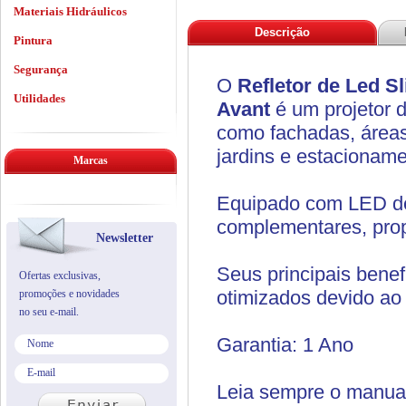
Materiais Hidráulicos
Descrição
Pintura
Segurança
O
Refletor de Led S
Utilidades
Avant
é um projetor 
como fachadas, áreas
jardins e estacioname
Marcas
Equipado com LED de 
complementares, propo
Newsletter
Seus principais benef
Ofertas exclusivas,
otimizados devido ao
promoções e novidades
no seu e-mail.
Garantia: 1 Ano
Leia sempre o manua