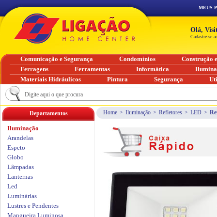
MEUS 
Olá, Vis
Cadastre-se a
Comunicação e Segurança
Condomínios
Construção 
Ferragens
Ferramentas
Informática
Ilumin
Materiais Hidráulicos
Pintura
Segurança
Ut
Home
>
Iluminação
>
Refletores
>
LED
>
Re
Departamentos
Iluminação
Arandelas
Espeto
Globo
Lâmpadas
Lanternas
Led
Luminárias
Lustres e Pendentes
Mangueira Luminosa