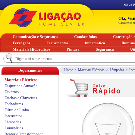
MEUS 
Olá, Vis
Cadastre-se a
Comunicação e Segurança
Condomínios
Construção 
Ferragens
Ferramentas
Informática
Ilumin
Materiais Hidráulicos
Pintura
Segurança
Ut
Home
>
Materiais Elétricos
>
Lâmpadas
>
Inc
Departamentos
Materiais Elétricos
Disjuntor e Armação
Diversos
Duchas e Chuveiros
Fechaduras
Filtro de Linha
Interruptor
Lâmpadas
Luminárias
Reator e Transformador