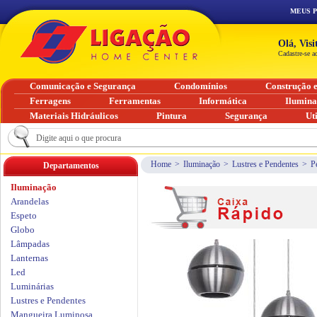
MEUS 
Olá, Vis
Cadastre-se a
Comunicação e Segurança
Condomínios
Construção 
Ferragens
Ferramentas
Informática
Ilumin
Materiais Hidráulicos
Pintura
Segurança
Ut
Home
>
Iluminação
>
Lustres e Pendentes
>
P
Departamentos
Iluminação
Arandelas
Espeto
Globo
Lâmpadas
Lanternas
Led
Luminárias
Lustres e Pendentes
Mangueira Luminosa