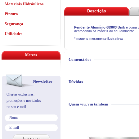
Materiais Hidráulicos
Descrição
Pintura
Segurança
Pendente Alumínio 6890/3 Unik
é ótima 
destacando os móveis do seu ambiente.
Utilidades
*Imagens meramente ilustrativas.
Marcas
Comentários
Newsletter
Dúvidas
Ofertas exclusivas,
promoções e novidades
Quem viu, viu também
no seu e-mail.