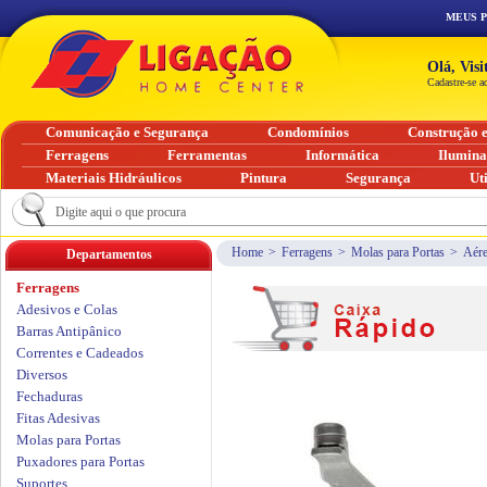
MEUS 
Olá, Vis
Cadastre-se a
Comunicação e Segurança
Condomínios
Construção 
Ferragens
Ferramentas
Informática
Ilumin
Materiais Hidráulicos
Pintura
Segurança
Ut
Home
>
Ferragens
>
Molas para Portas
>
Aére
Departamentos
Ferragens
Adesivos e Colas
Barras Antipânico
Correntes e Cadeados
Diversos
Fechaduras
Fitas Adesivas
Molas para Portas
Puxadores para Portas
Suportes