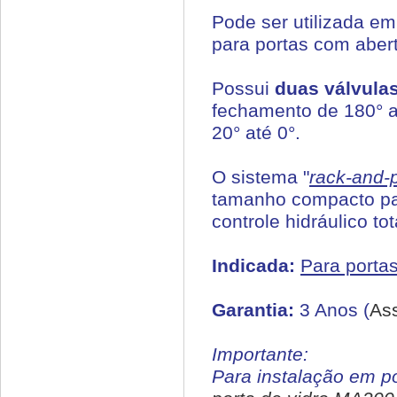
Pode ser utilizada em
para portas com aber
Possui
duas válvula
fechamento de 180° at
20° até 0°.
O sistema "
rack-and-
tamanho compacto par
controle hidráulico to
Indicada:
Para portas
Garantia:
3 Anos (
As
Importante:
Para instalação em p