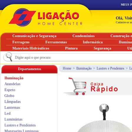
MEUS 
Olá, Vis
Cadastre-se a
Comunicação e Segurança
Condomínios
Construção 
Ferragens
Ferramentas
Informática
Ilumin
Materiais Hidráulicos
Pintura
Segurança
Ut
Home
>
Iluminação
>
Lustres e Pendentes
>
L
Departamentos
Iluminação
Arandelas
Espeto
Globo
Lâmpadas
Lanternas
Led
Luminárias
Lustres e Pendentes
Mangueira Luminosa