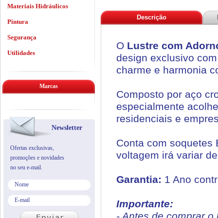
Materiais Hidráulicos
Descrição
Pintura
Segurança
O
Lustre com Adorno
Utilidades
design exclusivo com
charme e harmonia c
Marcas
Composto por aço cro
especialmente acolhe
residenciais e empres
Newsletter
Conta com soquetes E
Ofertas exclusivas,
voltagem irá variar d
promoções e novidades
no seu e-mail.
Garantia:
1 Ano contr
Importante:
- Antes de comprar o 