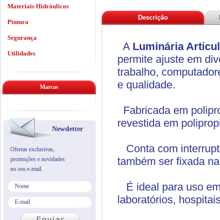
Materiais Hidráulicos
Descrição
Pintura
Segurança
A
Luminária Articu
Utilidades
permite ajuste em di
trabalho, computadore
e qualidade.
Marcas
Fabricada em polipr
revestida em poliprop
Newsletter
Conta com interrupto
Ofertas exclusivas,
também ser fixada na
promoções e novidades
no seu e-mail.
É ideal para uso em r
laboratórios, hospitais