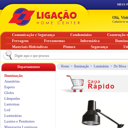
MEUS 
Olá, Vis
Cadastre-se a
Comunicação e Segurança
Condomínios
Construção 
Ferragens
Ferramentas
Informática
Ilumin
Materiais Hidráulicos
Pintura
Segurança
Ut
Home
>
Iluminação
>
Luminárias
>
De Mesa
Departamentos
Iluminação
Arandelas
Espeto
Globo
Lâmpadas
Lanternas
Led
Luminárias
Lustres e Pendentes
Mangueira Luminosa