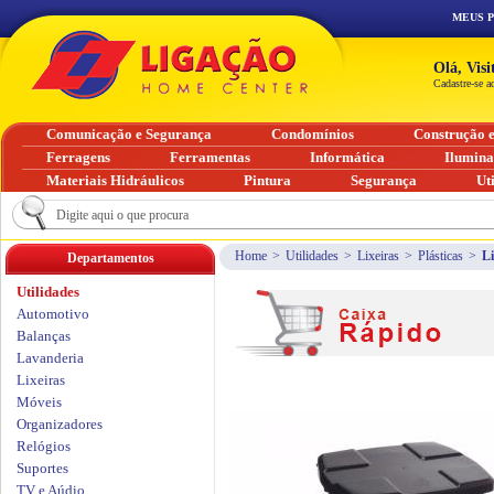
MEUS 
Olá, Vis
Cadastre-se a
Comunicação e Segurança
Condomínios
Construção 
Ferragens
Ferramentas
Informática
Ilumin
Materiais Hidráulicos
Pintura
Segurança
Ut
Home
>
Utilidades
>
Lixeiras
>
Plásticas
>
Li
Departamentos
Utilidades
Automotivo
Balanças
Lavanderia
Lixeiras
Móveis
Organizadores
Relógios
Suportes
TV e Aúdio