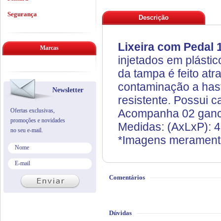
Segurança
Descrição
Lixeira com Pedal 1
Marcas
injetados em plásti
da tampa é feito atr
contaminação a hast
Newsletter
resistente. Possui 
Ofertas exclusivas,
Acompanha 02 ganch
promoções e novidades
Medidas: (AxLxP)
no seu e-mail.
*Imagens meramente 
Comentários
Dúvidas