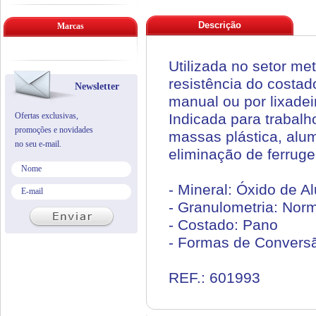
Descrição
Marcas
Utilizada no setor m
resistência do costad
Newsletter
manual ou por lixadei
Ofertas exclusivas,
Indicada para trabal
promoções e novidades
massas plástica, alum
no seu e-mail.
eliminação de ferrug
- Mineral: Óxido de 
- Granulometria: No
- Costado: Pano
- Formas de Conversã
REF.: 601993