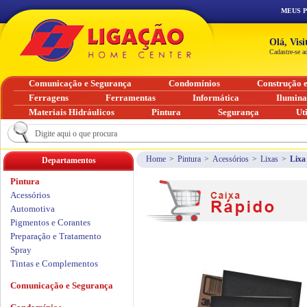
MEUS 
Olá, Vis
Cadastre-se a
Comunicação e Segurança
Condomínios
Construção 
Ferragens
Ferramentas
Informática
Ilumin
Materiais Hidráulicos
Pintura
Segurança
Ut
Home
>
Pintura
>
Acessórios
>
Lixas
>
Lixa
Departamentos
Pintura
Acessórios
Automotiva
Pigmentos e Corantes
Preparação e Tratamento
Spray
Tintas e Complementos
Comunicação e Segurança