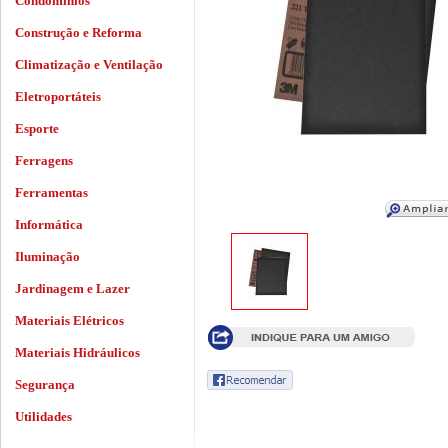
Condomínios
Construção e Reforma
Climatização e Ventilação
Eletroportáteis
Esporte
Ferragens
Ferramentas
Informática
Iluminação
Jardinagem e Lazer
Materiais Elétricos
Materiais Hidráulicos
Segurança
Utilidades