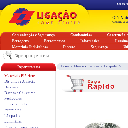
MEUS 
Olá, Vis
Cadastre-se a
Comunicação e Segurança
Condomínios
Construção 
Ferragens
Ferramentas
Informática
Ilumin
Materiais Hidráulicos
Pintura
Segurança
Ut
Home
>
Materiais Elétricos
>
Lâmpadas
>
LE
Departamentos
Materiais Elétricos
Disjuntor e Armação
Diversos
Duchas e Chuveiros
Fechaduras
Filtro de Linha
Interruptor
Lâmpadas
Luminárias
Reator e Transformador