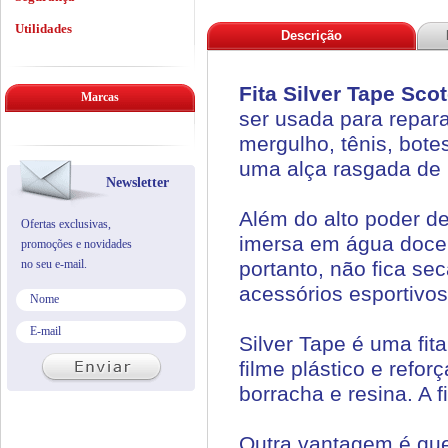
Utilidades
Descrição
Fita Silver Tape Sco
Marcas
ser usada para repar
mergulho, tênis, bote
uma alça rasgada de 
Newsletter
Além do alto poder d
Ofertas exclusivas,
imersa em água doce 
promoções e novidades
no seu e-mail.
portanto, não fica s
acessórios esportivo
Silver Tape é uma fi
filme plástico e refo
borracha e resina. A f
Outra vantagem é que 