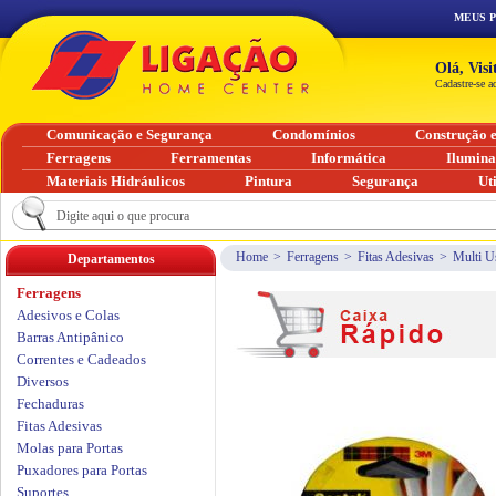
MEUS 
Olá, Vis
Cadastre-se a
Comunicação e Segurança
Condomínios
Construção 
Ferragens
Ferramentas
Informática
Ilumin
Materiais Hidráulicos
Pintura
Segurança
Ut
Home
>
Ferragens
>
Fitas Adesivas
>
Multi U
Departamentos
Ferragens
Adesivos e Colas
Barras Antipânico
Correntes e Cadeados
Diversos
Fechaduras
Fitas Adesivas
Molas para Portas
Puxadores para Portas
Suportes