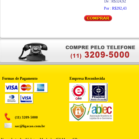
De : R$324,92
Por : R$292,43
Formas de Pagamento
Empresa Reconhecida
(11) 3209-5000
sac@ligacao.com.br