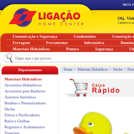
MEUS 
Olá, Vis
Cadastre-se a
Comunicação e Segurança
Condomínios
Construção 
Ferragens
Ferramentas
Informática
Ilumin
Materiais Hidráulicos
Pintura
Segurança
Ut
Home
>
Materiais Hidráulicos
>
Ducha
>
Duch
Departamentos
Materiais Hidráulicos
Acessórios Hidraúlicos
Acessórios para Banheiro
Assentos Sanitários
Bombas e Pressurizadores
Ducha
Filtros e Purificadores
Ralos e Grelhas
Registros e Acabamentos
Torneiras