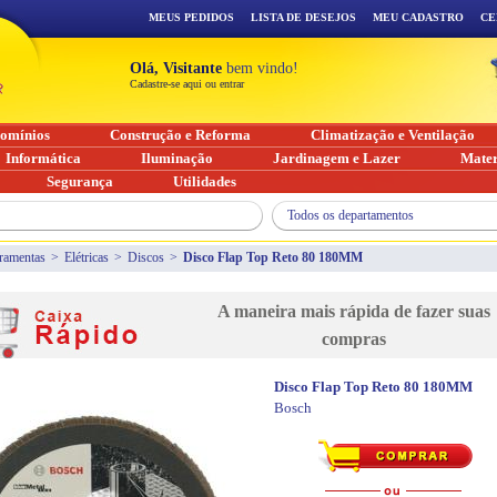
MEUS PEDIDOS
LISTA DE DESEJOS
MEU CADASTRO
CE
Olá, Visitante
bem vindo!
Cadastre-se aqui ou entrar
omínios
Construção e Reforma
Climatização e Ventilação
Informática
Iluminação
Jardinagem e Lazer
Mater
Segurança
Utilidades
Todos os departamentos
ramentas
>
Elétricas
>
Discos
>
Disco Flap Top Reto 80 180MM
A maneira mais rápida de fazer suas
compras
Disco Flap Top Reto 80 180MM
Bosch