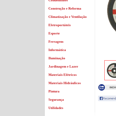
Condomínios
Construção e Reforma
Climatização e Ventilação
Eletroportáteis
Esporte
Ferragens
Informática
Iluminação
Jardinagem e Lazer
Materiais Elétricos
Materiais Hidráulicos
Pintura
Segurança
Utilidades