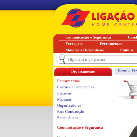
Comunicação e Segurança
Cond
Ferragens
Ferramentas
Materiais Hidráulicos
Pintura
Home
>
Fer
Departamentos
Ferramentas
Caixas de Ferramentas
Elétricas
Manuais
Organizadores
Para Construção
Pneumáticas
Comunicação e Segurança