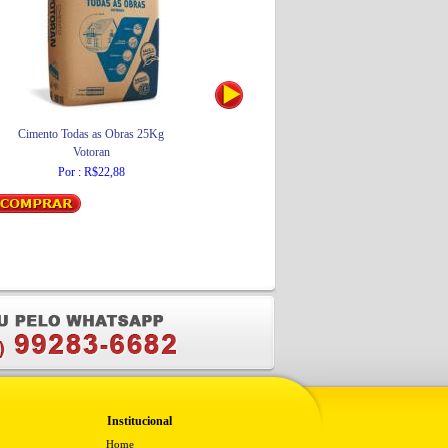
Cimento Todas as Obras 25Kg
Cimento Todas as Obras 50Kg
C
Votoran
Votoran
Por : R$22,88
Por : R$39,90
Institucional
Home