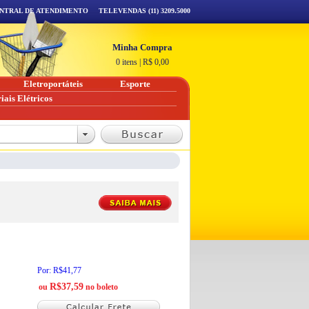
NTRAL DE ATENDIMENTO
TELEVENDAS (11) 3209.5000
Minha Compra
0 itens
|
R$
0,00
Eletroportáteis
Esporte
iais Elétricos
Por: R$41,77
R$37,59
ou
no boleto