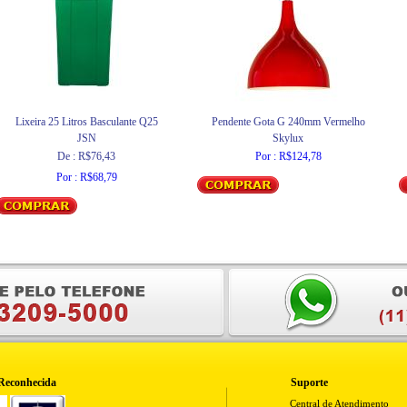
Lixeira 25 Litros Basculante Q25
Pendente Gota G 240mm Vermelho
JSN
Skylux
De : R$76,43
Por : R$124,78
Por : R$68,79
Reconhecida
Suporte
Central de Atendimento