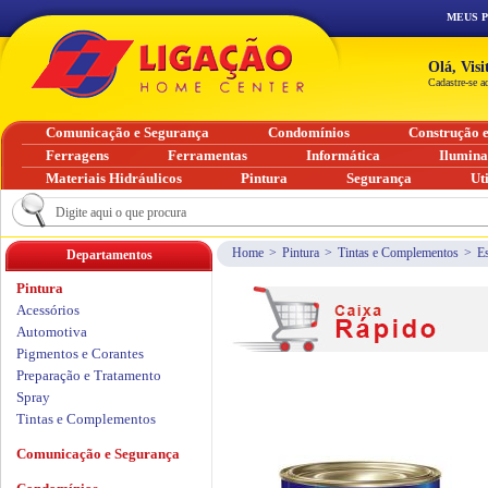
MEUS 
Olá, Vis
Cadastre-se a
Comunicação e Segurança
Condomínios
Construção 
Ferragens
Ferramentas
Informática
Ilumin
Materiais Hidráulicos
Pintura
Segurança
Ut
Home
>
Pintura
>
Tintas e Complementos
>
Es
Departamentos
Pintura
Acessórios
Automotiva
Pigmentos e Corantes
Preparação e Tratamento
Spray
Tintas e Complementos
Comunicação e Segurança