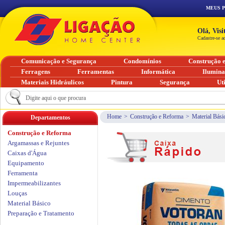
MEUS 
Olá, Vis
Cadastre-se a
Comunicação e Segurança
Condomínios
Construção 
Ferragens
Ferramentas
Informática
Ilumin
Materiais Hidráulicos
Pintura
Segurança
Ut
Home
>
Construção e Reforma
>
Material Bási
Departamentos
Construção e Reforma
Argamassas e Rejuntes
Caixas d'Água
Equipamento
Ferramenta
Impermeabilizantes
Louças
Material Básico
Preparação e Tratamento